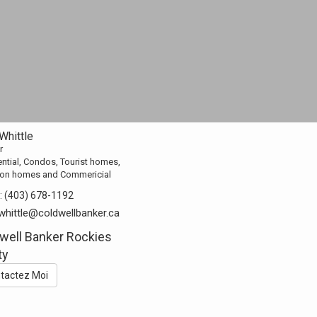
Whittle
r
ntial, Condos, Tourist homes,
ion homes and Commericial
:
(403) 678-1192
whittle@coldwellbanker.ca
well Banker Rockies
ty
tactez Moi