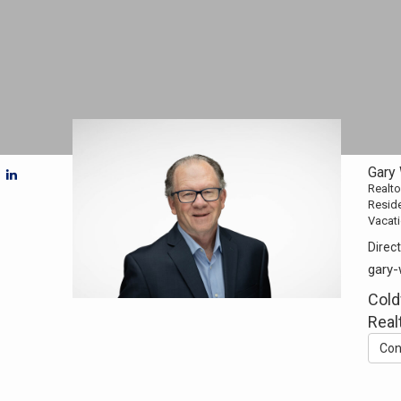
Gary 
Realto
Reside
Vacat
Direct
gary-
Cold
Real
Con