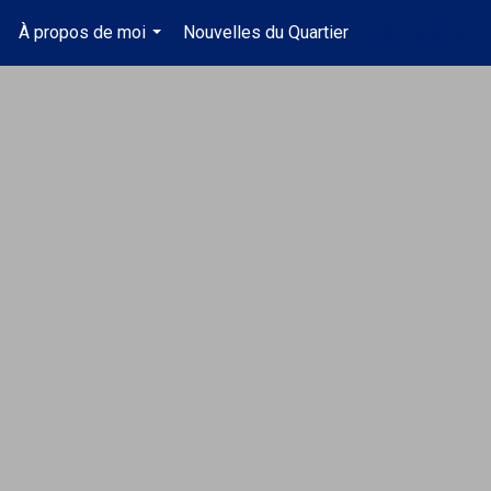
À propos de moi
Nouvelles du Quartier
fr-ca-$CAD
.
...
...